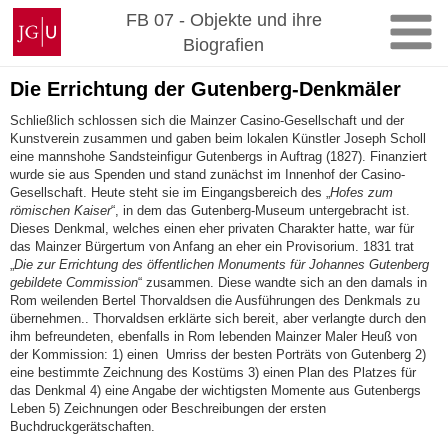
Zum
Johannes
FB 07 - Objekte und ihre
Inhalt
Gutenberg-
Biografien
springen
Universität
Mainz
Die Errichtung der Gutenberg-Denkmäler
Schließlich schlossen sich die Mainzer Casino-Gesellschaft und der
Kunstverein zusammen und gaben beim lokalen Künstler Joseph Scholl
eine mannshohe Sandsteinfigur Gutenbergs in Auftrag (1827). Finanziert
wurde sie aus Spenden und stand zunächst im Innenhof der Casino-
Gesellschaft. Heute steht sie im Eingangsbereich des „
Hofes zum
römischen Kaiser
“, in dem das Gutenberg-Museum untergebracht ist.
Dieses Denkmal, welches einen eher privaten Charakter hatte, war für
das Mainzer Bürgertum von Anfang an eher ein Provisorium. 1831 trat
„
Die zur Errichtung des öffentlichen Monuments für Johannes Gutenberg
gebildete Commission
“ zusammen. Diese wandte sich an den damals in
Rom weilenden Bertel Thorvaldsen die Ausführungen des Denkmals zu
übernehmen.. Thorvaldsen erklärte sich bereit, aber verlangte durch den
ihm befreundeten, ebenfalls in Rom lebenden Mainzer Maler Heuß von
der Kommission: 1) einen Umriss der besten Porträts von Gutenberg 2)
eine bestimmte Zeichnung des Kostüms 3) einen Plan des Platzes für
das Denkmal 4) eine Angabe der wichtigsten Momente aus Gutenbergs
Leben 5) Zeichnungen oder Beschreibungen der ersten
Buchdruckgerätschaften.