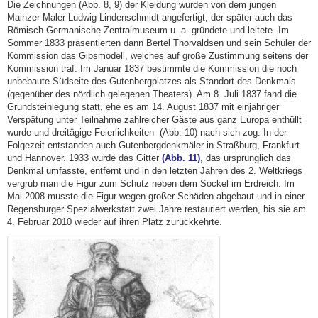
Die Zeichnungen (Abb. 8, 9) der Kleidung wurden von dem jungen
Mainzer Maler Ludwig Lindenschmidt angefertigt, der später auch das
Römisch-Germanische Zentralmuseum u. a. gründete und leitete. Im
Sommer 1833 präsentierten dann Bertel Thorvaldsen und sein Schüler der
Kommission das Gipsmodell, welches auf große Zustimmung seitens der
Kommission traf. Im Januar 1837 bestimmte die Kommission die noch
unbebaute Südseite des Gutenbergplatzes als Standort des Denkmals
(gegenüber des nördlich gelegenen Theaters). Am 8. Juli 1837 fand die
Grundsteinlegung statt, ehe es am 14. August 1837 mit einjähriger
Verspätung unter Teilnahme zahlreicher Gäste aus ganz Europa enthüllt
wurde und dreitägige Feierlichkeiten (Abb. 10) nach sich zog. In der
Folgezeit entstanden auch Gutenbergdenkmäler in Straßburg, Frankfurt
und Hannover. 1933 wurde das Gitter
(Abb. 11)
, das ursprünglich das
Denkmal umfasste, entfernt und in den letzten Jahren des 2. Weltkriegs
vergrub man die Figur zum Schutz neben dem Sockel im Erdreich. Im
Mai 2008 musste die Figur wegen großer Schäden abgebaut und in einer
Regensburger Spezialwerkstatt zwei Jahre restauriert werden, bis sie am
4. Februar 2010 wieder auf ihren Platz zurückkehrte.