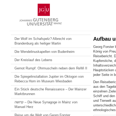
Zum
Johannes
Inhalt
Gutenberg-
springen
Universität
Mainz
Aufbau u
Der Wolf im Schafspelz? Albrecht von
Brandenburg als heiliger Martin
Georg Forster 
König von Preuß
Die Wendelinuskapellen von Budenheim
Reisebericht. D
Der Kreislauf des Lebens
Kupferstiche, d
Inhaltsverzeic
Gernot Rumpf: Ohrmuscheln neben dem ReWi II
Hauptstücken un
jeder Seite in 
Die Spiegelinstallation Jupiter im Oktogon von
Rebecca Horn im Museum Wiesbaden
Den Reiseberic
aus den Tagebü
Ein Stück deutsche Renaissance – Der Mainzer
einzelnen Ziel
Marktbrunnen
Schiff und den
und Tierwelt au
קדושה – Die Neue Synagoge in Mainz von
unterschiedlich
Manuel Herz
ethnologisches 
Reise um die Welt von Georg Forster