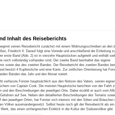
nd Inhalt des Reiseberichts
beginnt seinen Reisebericht zunächst mit einem Widmungsschreiben an den 
en, Friedrich II. Darauf folgt eine Vorrede und anschließend die Einleitung 
er erste Band (Abb. 2) ist in vierzehn Hauptstücken aufgeteilt und enthält sie
ie noch vollständig vorhanden sind. Der zweite Band beinhaltet das eigene
hnis sowie das des zweiten Bandes. Der Reisebericht des zweiten Bandes bes
d besitzt 4 Kupferstiche und eine Karte. Zur zeitlichen Orientierung hat For
beiden Bänden das Jahr und den Monat notiert.
ht verfasste Forster hauptsächlich aus den Notizen des Vaters, seinen eigne
chern von Captain Cook. Die meisten Hauptstücke berichten von der Fahrt 
en und den Beschreibungen der jeweiligen Orte. Dabei erzählt er auch vom All
 Gefahren auf See. Neben den detaillierten Beschreibungen des Terrains sowi
f den jeweiligen Orten, hat Forster sich intensiv mit den Sitten und Bräuchen 
en Völker auseinandergesetzt. Selbst heute noch gilt der Reisebericht als ei
Werk, das einen umfangreichen Einblick in die Kultur der Südseevölker gibt.