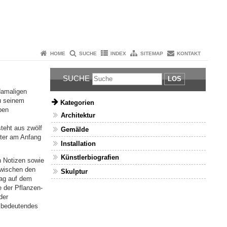
HOME
SUCHE
INDEX
SITEMAP
KONTAKT
SUCHE
LOS
damaligen
zu seinem
Kategorien
ben
Architektur
teht aus zwölf
Gemälde
ster am Anfang
Installation
Künstlerbiografien
n Notizen sowie
zwischen den
Skulptur
tag auf dem
e der Pflanzen-
der
n bedeutendes