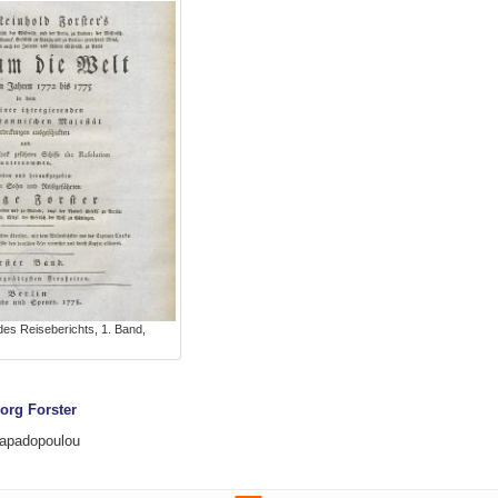
t des Reiseberichts, 1. Band,
org Forster
 Papadopoulou